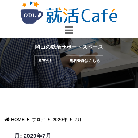
コ
ン
テ
ン
ツ
へ
岡山の就活サポートスペース
ス
キ
運営会社
無料登録はこちら
ッ
プ
HOME
ブログ
2020年
7月
月:
2020年7月