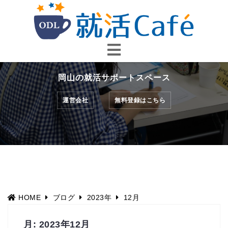
コ
ン
テ
ン
ツ
へ
岡山の就活サポートスペース
ス
キ
運営会社
無料登録はこちら
ッ
プ
HOME
ブログ
2023年
12月
月:
2023年12月