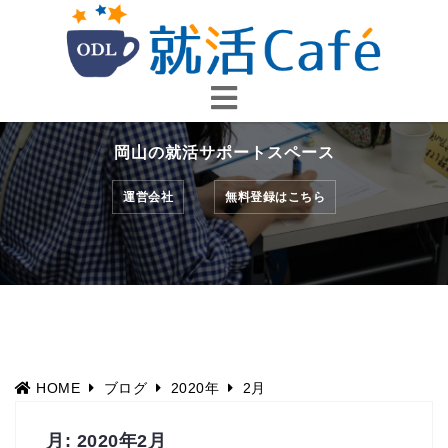
コ
ン
テ
ン
ツ
へ
岡山の就活サポートスペース
ス
キ
運営会社
無料登録はこちら
ッ
プ
HOME
ブログ
2020年
2月
月:
2020年2月