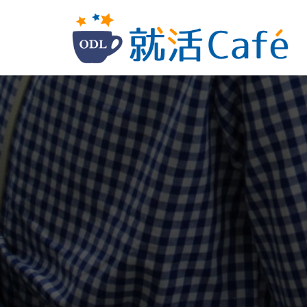
コ
ン
テ
ン
ツ
へ
ス
キ
ッ
プ