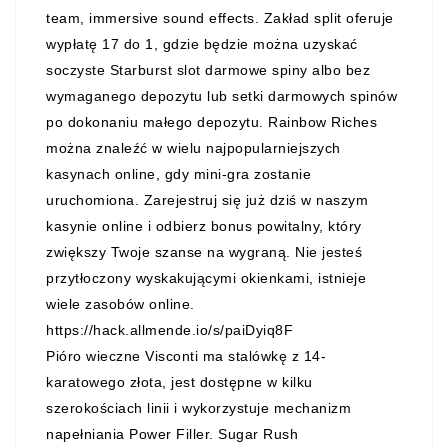
team, immersive sound effects. Zakład split oferuje
wypłatę 17 do 1, gdzie będzie można uzyskać
soczyste Starburst slot darmowe spiny albo bez
wymaganego depozytu lub setki darmowych spinów
po dokonaniu małego depozytu. Rainbow Riches
można znaleźć w wielu najpopularniejszych
kasynach online, gdy mini-gra zostanie
uruchomiona. Zarejestruj się już dziś w naszym
kasynie online i odbierz bonus powitalny, który
zwiększy Twoje szanse na wygraną. Nie jesteś
przytłoczony wyskakującymi okienkami, istnieje
wiele zasobów online.
https://hack.allmende.io/s/paiDyiq8F
Pióro wieczne Visconti ma stalówkę z 14-
karatowego złota, jest dostępne w kilku
szerokościach linii i wykorzystuje mechanizm
napełniania Power Filler. Sugar Rush