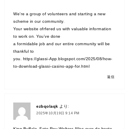
We’re a group of volunteers and starting a new
scheme in our community.
Your website ofrfered us with valuable information
to work on. You’ve done
a formidable job and our entire community will be
thankful to
you.
https://glassi-App.blogspot.com/2025/08/how-
to-download-glassi-casino-app-for.html
返信
ezbqolaqk
より:
2025年10月19日 9:14 PM
King Buffalo. Foto Roy Wolters Alles over de beste