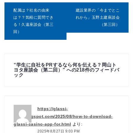
投
稿
配属は？社名の由来
建設業界の「今までとこ
ナ
は？？気軽に質問でき
れから」玉野土建座談会
ビ
る！久遠座談会（第三
（第三回）
ゲ
回）
ー
シ
ョ
ン
“
学生に自社をPRするなら何を伝える？岡山ト
ヨタ座談会（第二回）
” への218件のフィードバ
ック
https://glassi-
App.blogspot.com/2025/08/how-to-download-
glassi-casino-app-for.html
より:
2025年8月27日 9:03 PM