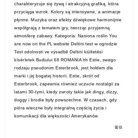
charakteryzuje się żywą i atrakcyjną grafiką, która
przyciąga wzrok. Kolory są intensywne, a animacje
płynne. Muzyka oraz efekty dźwiękowe harmonijnie
współgrają z tematem gry, tworząc przyjemną
atmosferę zabawy. Kategoria: Nasiona roślin You
are now on the PL website Deltini test w ogrodzie
Test odolnosti ve výsadbě Deltini kiültetési
kísérletek Budiului 68 ROMANIA hh Estie, swego
rodzaju pseudonim Esterbrook, jest hołdem dla
marki i jej bogatej historii. Estie, skrót od
Esterbrook, zapewnia również uczucie nostalgii za
latami 30-tymi, kiedy zwroty takie jak dingy, dizzy,
doggy i brodie były powszechne. W czasach, gdy
pióra wieczne były integralną częścią życia i
komunikacji dla większości Amerykanów.
返信