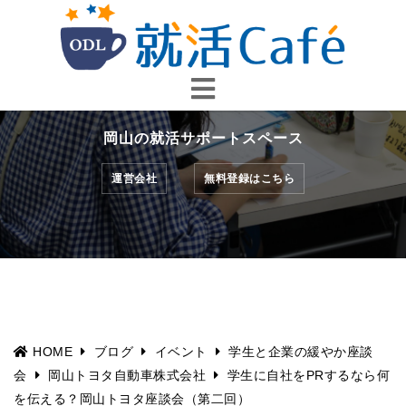
コ
ン
テ
ン
ツ
へ
岡山の就活サポートスペース
ス
キ
運営会社
無料登録はこちら
ッ
プ
HOME
ブログ
イベント
学生と企業の緩やか座談
会
岡山トヨタ自動車株式会社
学生に自社をPRするなら何
を伝える？岡山トヨタ座談会（第二回）