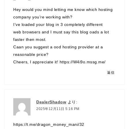
Hey would you mind letting me know which hosting
company you’re working with?
I’ve loaded your blog in 3 completely different
web browsers and I must say this blog oads a lot
faster then most.
Caan you suggest a ood hosting provider at a
reasonable price?
Cheers, I appreciate it!
https://W4i9o.mssg.me/
返信
DealerShadow
より:
2025年12月11日 5:16 PM
https://t.me/dragon_money_mani/32