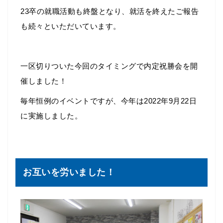
23卒の就職活動も終盤となり、就活を終えたご報告
も続々といただいています。
一区切りついた今回のタイミングで内定祝勝会を開
催しました！
毎年恒例のイベントですが、今年は2022年9月22日
に実施しました。
お互いを労いました！