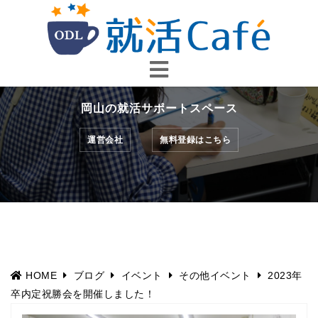
コ
ン
テ
ン
ツ
へ
岡山の就活サポートスペース
ス
キ
運営会社
無料登録はこちら
ッ
プ
HOME
ブログ
イベント
その他イベント
2023年
卒内定祝勝会を開催しました！