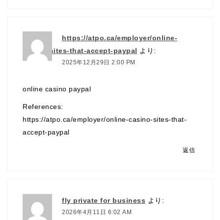
https://atpo.ca/employer/online-
casino-sites-that-accept-paypal
より:
2025年12月29日 2:00 PM
online casino paypal
References:
https://atpo.ca/employer/online-casino-sites-that-
accept-paypal
返信
fly private for business
より:
2026年4月11日 6:02 AM