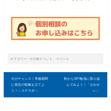
カテゴリー:
その他イベント
・
イベント
投
稿
今がチャンス！準備期間
秋からSPI勉強に取り組
ナ
に就活の戦略を立てよ
んでみよう！「さわか
ビ
う！～ステラボ～
い」
ゲ
ー
シ
ョ