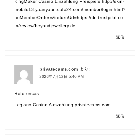
KingMaker Casino Einzahlung Freispiele
http://skin-
mobile13.yaanyaan.cafe24.com/member/login.html?
noMemberOrder=&returnUrl=https://de.trustpilot.co
m/review/beyondjewellery.de
返信
privatecams.com
より:
2026年7月12日 5:40 AM
References:
Legiano Casino Auszahlung
privatecams.com
返信