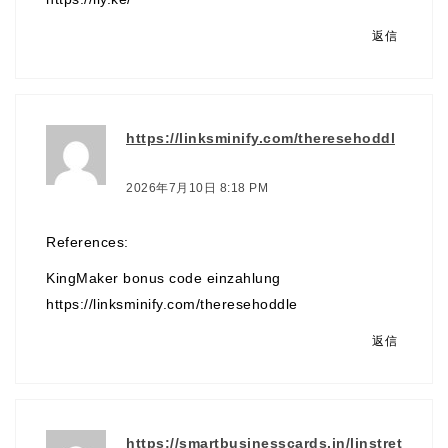
返信
https://linksminify.com/theresehoddl
e
より:
2026年7月10日 8:18 PM
References:
KingMaker bonus code einzahlung
https://linksminify.com/theresehoddle
返信
https://smartbusinesscards.in/linstret