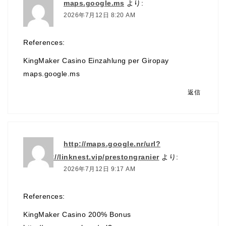
maps.google.ms
より:
2026年7月12日 8:20 AM
References:
KingMaker Casino Einzahlung per Giropay
maps.google.ms
返信
http://maps.google.nr/url?
q=https://linknest.vip/prestongranier
より:
2026年7月12日 9:17 AM
References:
KingMaker Casino 200% Bonus