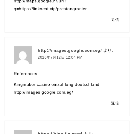
http://maps.google.nr/url?
q=https://linknest.vip/prestongranier
返信
http://images.google.com.eg/
より:
2026年7月12日 12:04 PM
References:
Kingmaker casino einzahlung deutschland
http://images.google.com.eg/
返信
https://bios-fix.com/
より: