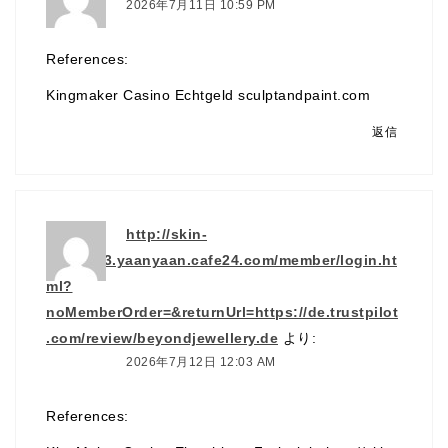
2026年7月11日 10:59 PM
References:
Kingmaker Casino Echtgeld
sculptandpaint.com
返信
http://skin-
mobile13.yaanyaan.cafe24.com/member/login.ht
ml?
noMemberOrder=&returnUrl=https://de.trustpilot
.com/review/beyondjewellery.de
より:
2026年7月12日 12:03 AM
References: