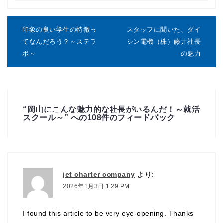
投
稿
印象の良い学生の特徴っ
スタッフに聞いた、ダイ
ナ
てなんだろう？～ステラ
シン電機（株）藤井社長
ビ
ボ～
の魅力
ゲ
ー
シ
ョ
ン
“
岡山にこんな魅力的な社長がいるんだ！～就活
スクール～
” への108件のフィードバック
jet charter company
より:
2026年1月3日 1:29 PM
I found this article to be very eye-opening. Thanks