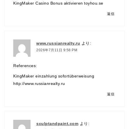
KingMaker Casino Bonus aktivieren
toyhou.se
返信
www.russianrealty.ru
より:
2026年7月11日 9:58 PM
References:
KingMaker einzahlung sofortüberweisung
http://www.russianrealty.ru
返信
sculptandpaint.com
より: