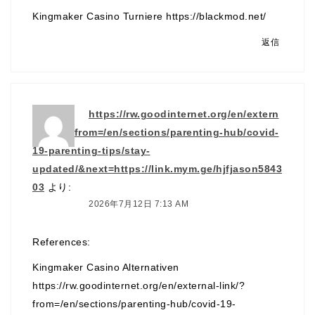
Kingmaker Casino Turniere
https://blackmod.net/
返信
https://rw.goodinternet.org/en/extern
al-link/?from=/en/sections/parenting-hub/covid-
19-parenting-tips/stay-
updated/&next=https://link.mym.ge/hjfjason5843
03
より:
2026年7月12日 7:13 AM
References:
Kingmaker Casino Alternativen
https://rw.goodinternet.org/en/external-link/?
from=/en/sections/parenting-hub/covid-19-