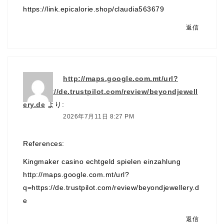
https://link.epicalorie.shop/claudia563679
返信
http://maps.google.com.mt/url?
q=https://de.trustpilot.com/review/beyondjewell
ery.de
より:
2026年7月11日 8:27 PM
References:
Kingmaker casino echtgeld spielen einzahlung
http://maps.google.com.mt/url?
q=https://de.trustpilot.com/review/beyondjewellery.d
e
返信