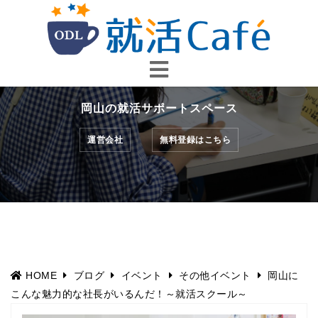
コ
ン
テ
ン
ツ
へ
岡山の就活サポートスペース
ス
キ
運営会社
無料登録はこちら
ッ
プ
HOME
ブログ
イベント
その他イベント
岡山に
こんな魅力的な社長がいるんだ！～就活スクール～