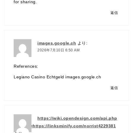
for sharing.
返信
images.google.ch
より:
2026年7月10日 6:50 AM
References:
Legiano Casino Echtgeld
images.google.ch
返信
https://wiki.opendesign.com/api.php
?action=https://linksminify.com/norrist4229381