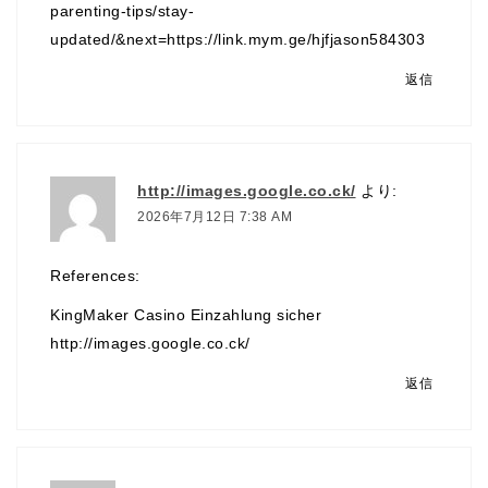
parenting-tips/stay-
updated/&next=https://link.mym.ge/hjfjason584303
返信
http://images.google.co.ck/
より:
2026年7月12日 7:38 AM
References:
KingMaker Casino Einzahlung sicher
http://images.google.co.ck/
返信