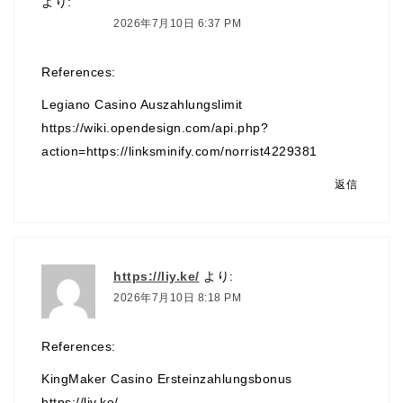
より:
2026年7月10日 6:37 PM
References:
Legiano Casino Auszahlungslimit
https://wiki.opendesign.com/api.php?
action=https://linksminify.com/norrist4229381
返信
https://liy.ke/
より:
2026年7月10日 8:18 PM
References:
KingMaker Casino Ersteinzahlungsbonus
https://liy.ke/