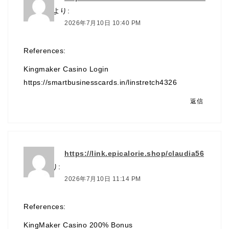
ch4326
より:
2026年7月10日 10:40 PM
References:
Kingmaker Casino Login
https://smartbusinesscards.in/linstretch4326
返信
https://link.epicalorie.shop/claudia56
3679
より:
2026年7月10日 11:14 PM
References:
KingMaker Casino 200% Bonus