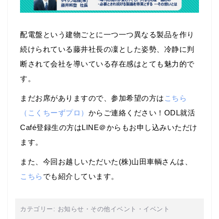
配電盤という建物ごとに一つ一つ異なる製品を作り
続けられている藤井社長の凜とした姿勢、冷静に判
断されて会社を導いている存在感はとても魅力的で
す。
まだお席がありますので、参加希望の方は
こちら
（こくちーずプロ）
からご連絡ください！ODL就活
Café登録生の方はLINE＠からもお申し込みいただけ
ます。
また、今回お越しいただいた(株)山田車輌さんは、
こちら
でも紹介しています。
カテゴリー:
お知らせ
・
その他イベント
・
イベント