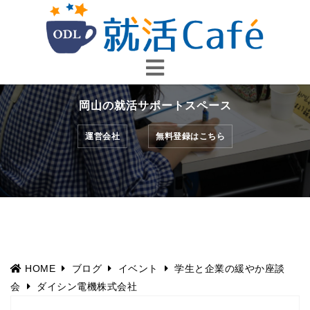
コ
ン
テ
ン
ツ
へ
岡山の就活サポートスペース
ス
キ
運営会社
無料登録はこちら
ッ
プ
HOME
ブログ
イベント
学生と企業の緩やか座談
会
ダイシン電機株式会社