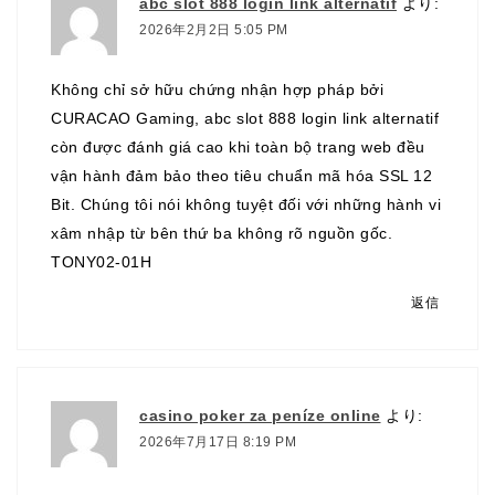
abc slot 888 login link alternatif
より:
2026年2月2日 5:05 PM
Không chỉ sở hữu chứng nhận hợp pháp bởi
CURACAO Gaming,
abc slot 888 login link alternatif
còn được đánh giá cao khi toàn bộ trang web đều
vận hành đảm bảo theo tiêu chuẩn mã hóa SSL 12
Bit. Chúng tôi nói không tuyệt đối với những hành vi
xâm nhập từ bên thứ ba không rõ nguồn gốc.
TONY02-01H
返信
casino poker za peníze online
より:
2026年7月17日 8:19 PM