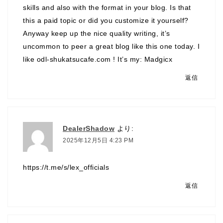
skills and also with the format in your blog. Is that
this a paid topic or did you customize it yourself?
Anyway keep up the nice quality writing, it’s
uncommon to peer a great blog like this one today. I
like odl-shukatsucafe.com ! It’s my:
Madgicx
返信
DealerShadow
より:
2025年12月5日 4:23 PM
https://t.me/s/lex_officials
返信