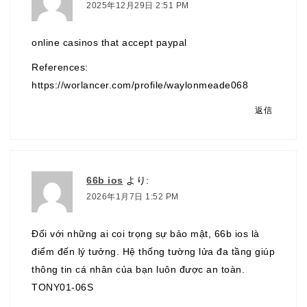
2025年12月29日 2:51 PM
online casinos that accept paypal
References:
https://worlancer.com/profile/waylonmeade068
返信
66b ios
より:
2026年1月7日 1:52 PM
Đối với những ai coi trọng sự bảo mật,
66b ios
là
điểm đến lý tưởng. Hệ thống tường lửa đa tầng giúp
thông tin cá nhân của bạn luôn được an toàn.
TONY01-06S