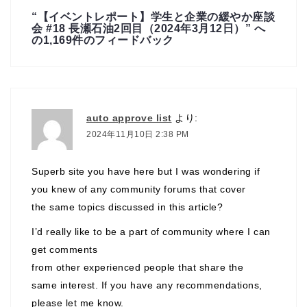
“
【イベントレポート】学生と企業の緩やか座談
会 #18 長瀬石油2回目（2024年3月12日）
” へ
の1,169件のフィードバック
auto approve list
より:
2024年11月10日 2:38 PM
Superb site you have here but I was wondering if
you knew of any community forums that cover
the same topics discussed in this article?
I’d really like to be a part of community where I can
get comments
from other experienced people that share the
same interest. If you have any recommendations,
please let me know.