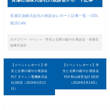
長瀬石油株式会社の座談会レポート記事
長瀬石油株式会社の座談会レポート記事一覧 – ODL
就活Café
カテゴリー:
イベント
・
学生と企業の緩やか座談会
・
長瀬石
油株式会社
投
稿
【イベントレポート】学
【イベントレポート】学
ナ
生と企業の緩やか座談会
生と企業の緩やか座談会
ビ
#17 ダイシン電機株式会
#19 秋山経営会計1回目
ゲ
社2回目（2024年3月12
（2024年3月14日）
ー
シ
日）
ョ
ン