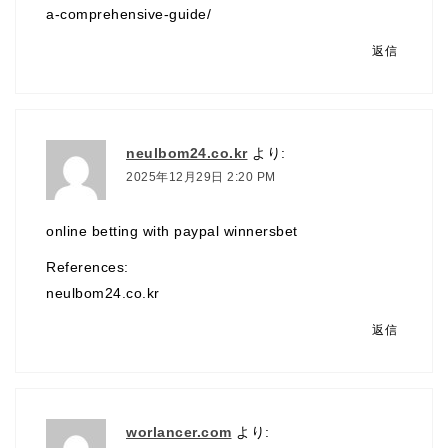
a-comprehensive-guide/
返信
neulbom24.co.kr
より:
2025年12月29日 2:20 PM
online betting with paypal winnersbet
References:
neulbom24.co.kr
返信
worlancer.com
より: