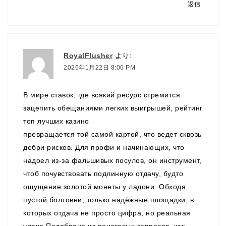
返信
RoyalFlusher
より:
2026年1月22日 8:06 PM
В мире ставок, где всякий ресурс стремится
зацепить обещаниями легких выигрышей, рейтинг
топ лучших казино
превращается той самой картой, что ведет сквозь
дебри рисков. Для профи и начинающих, что
надоел из-за фальшивых посулов, он инструмент,
чтоб почувствовать подлинную отдачу, будто
ощущение золотой монеты у ладони. Обходя
пустой болтовни, только надёжные площадки, в
которых отдача не просто цифра, но реальная