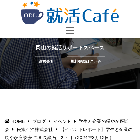
コ
ン
テ
ン
ツ
へ
岡山の就活サポートスペース
ス
キ
運営会社
無料登録はこちら
ッ
プ
HOME
ブログ
イベント
学生と企業の緩やか座談
会
長瀬石油株式会社
【イベントレポート】学生と企業の
緩やか座談会 #18 長瀬石油2回目（2024年3月12日）