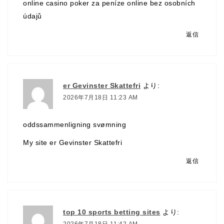
online
casino poker za peníze online
bez osobních
údajů
返信
er Gevinster Skattefri
より:
2026年7月18日 11:23 AM
oddssammenligning svømning
My site
er Gevinster Skattefri
返信
top 10 sports betting sites
より: