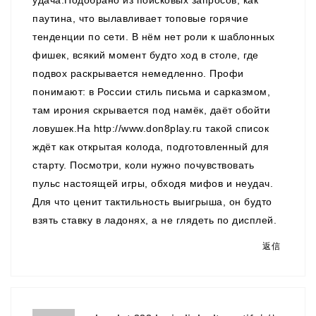
удача.Подобрано из поисковых запросов, как
паутина, что вылавливает топовые горячие
тенденции по сети. В нём нет роли к шаблонных
фишек, всякий момент будто ход в столе, где
подвох раскрывается немедленно. Профи
понимают: в России стиль письма и сарказмом,
там ирония скрывается под намёк, даёт обойти
ловушек.На
http://www.don8play.ru
такой список
ждёт как открытая колода, подготовленный для
старту. Посмотри, коли нужно почувствовать
пульс настоящей игры, обходя мифов и неудач.
Для что ценит тактильность выигрыша, он будто
взять ставку в ладонях, а не глядеть по дисплей.
返信