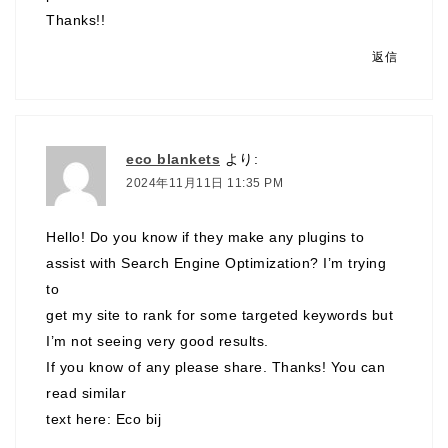
Thanks!
!
返信
eco blankets
より:
2024年11月11日 11:35 PM
Hello! Do you know if they make any plugins to
assist with Search Engine Optimization? I’m trying
to
get my site to rank for some targeted keywords but
I’m not seeing very good results.
If you know of any please share. Thanks! You can
read similar
text here:
Eco bij