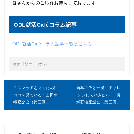
皆さんからのご応募お待ちしております！
ODL就活Caféコラム記事
ODL就活Caféコラム記事一覧はこちら
カテゴリー:
コラム
投
稿
ミスマッチを防ぐために
新卒の皆と一緒にチャレ
ナ
ココを見ている！山田車
ンジしていきたい ― 長
ビ
輌座談会（第三回）
瀬石油座談会（第三回）
ゲ
ー
シ
ョ
ン