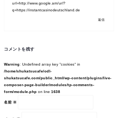
url=http://www.google.am/url?
q=https://instantcasinodeutschland.de
返信
コメントを残す
Warning
: Undefined array key "cookies" in
/home/shukatsucafe/odl-
shukatsucafe.com/public_html/wp-content/plugins/live-
composer-page-builder/modules/tp-comments-
form/module.php
on line
1638
名前
※