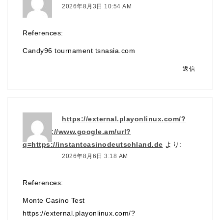
2026年8月3日 10:54 AM
References:
Candy96 tournament
tsnasia.com
返信
https://external.playonlinux.com/?
url=http://www.google.am/url?
q=https://instantcasinodeutschland.de
より:
2026年8月6日 3:18 AM
References:
Monte Casino Test
https://external.playonlinux.com/?