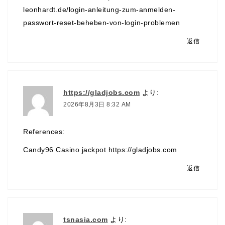
leonhardt.de/login-anleitung-zum-anmelden-
passwort-reset-beheben-von-login-problemen
返信
https://gladjobs.com
より:
2026年8月3日 8:32 AM
References:
Candy96 Casino jackpot
https://gladjobs.com
返信
tsnasia.com
より: