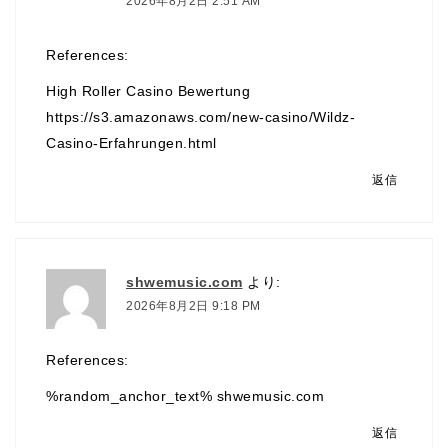
2026年8月2日 2:51 AM
References:
High Roller Casino Bewertung
https://s3.amazonaws.com/new-casino/Wildz-
Casino-Erfahrungen.html
返信
shwemusic.com
より:
2026年8月2日 9:18 PM
References:
%random_anchor_text%
shwemusic.com
返信