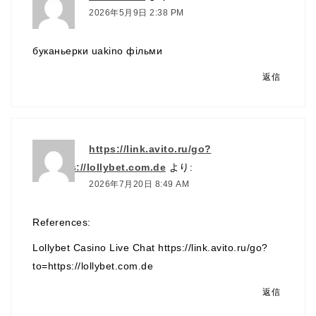
2026年5月9日 2:38 PM
буканьерки
uakino фільми
返信
https://link.avito.ru/go?
to=https://lollybet.com.de
より:
2026年7月20日 8:49 AM
References:
Lollybet Casino Live Chat
https://link.avito.ru/go?
to=https://lollybet.com.de
返信