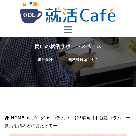
コ
ン
テ
ン
ツ
へ
岡山の就活サポートスペース
ス
キ
運営会社
無料登録はこちら
ッ
プ
HOME
ブログ
コラム
【23卒向け】就活コラム ー
就活を始めるにあたってー