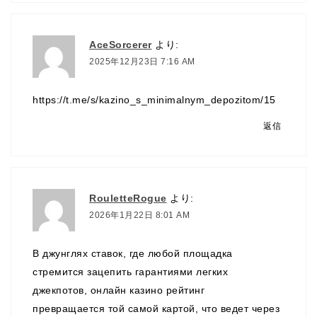
AceSorcerer
より:
2025年12月23日 7:16 AM
https://t.me/s/kazino_s_minimalnym_depozitom/15
返信
RouletteRogue
より:
2026年1月22日 8:01 AM
В джунглях ставок, где любой площадка
стремится зацепить гарантиями легких
джекпотов, онлайн казино рейтинг
превращается той самой картой, что ведет через