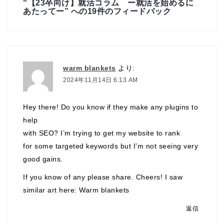
“
【23卒向け】就活コラム ー就活を始めるに
あたってー
” への19件のフィードバック
warm blankets
より:
2024年11月14日 6:13 AM
Hey there! Do you know if they make any plugins to
help
with SEO? I’m trying to get my website to rank
for some targeted keywords but I’m not seeing very
good gains.
If you know of any please share. Cheers! I saw
similar art here:
Warm blankets
返信