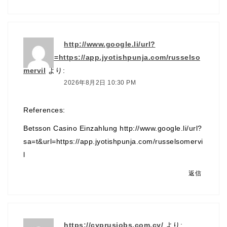
http://www.google.li/url?
sa=t&url=https://app.jyotishpunja.com/russelso
mervil
より:
2026年8月2日 10:30 PM
References:
Betsson Casino Einzahlung
http://www.google.li/url?
sa=t&url=https://app.jyotishpunja.com/russelsomervi
l
返信
https://cyprusjobs.com.cy/
より: