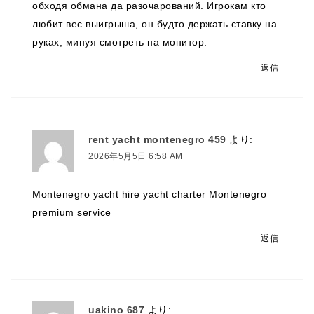
обходя обмана да разочарований. Игрокам кто
любит вес выигрыша, он будто держать ставку на
руках, минуя смотреть на монитор.
返信
rent yacht montenegro 459
より:
2026年5月5日 6:58 AM
Montenegro yacht hire
yacht charter Montenegro
premium service
返信
uakino 687
より: