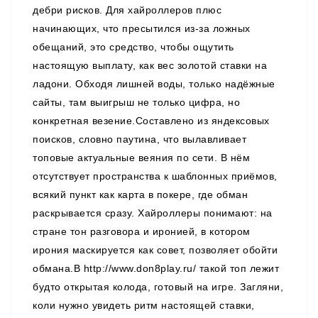
дебри рисков. Для хайроллеров плюс
начинающих, что пресытился из-за ложных
обещаний, это средство, чтобы ощутить
настоящую выплату, как вес золотой ставки на
ладони. Обходя лишней воды, только надёжные
сайты, там выигрыш не только цифра, но
конкретная везение.Составлено из яндексовых
поисков, словно паутина, что вылавливает
топовые актуальные веяния по сети. В нём
отсутствует пространства к шаблонных приёмов,
всякий пункт как карта в покере, где обман
раскрывается сразу. Хайроллеры понимают: на
стране тон разговора и иронией, в котором
ирония маскируется как совет, позволяет обойти
обмана.В
http://www.don8play.ru/
такой топ лежит
будто открытая колода, готовый на игре. Загляни,
коли нужно увидеть ритм настоящей ставки,