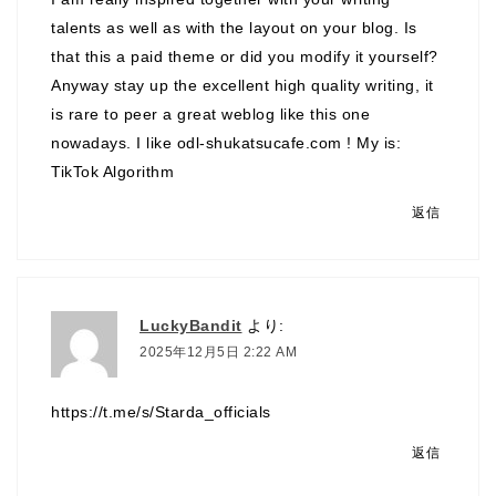
talents as well as with the layout on your blog. Is
that this a paid theme or did you modify it yourself?
Anyway stay up the excellent high quality writing, it
is rare to peer a great weblog like this one
nowadays. I like odl-shukatsucafe.com ! My is:
TikTok Algorithm
返信
LuckyBandit
より:
2025年12月5日 2:22 AM
https://t.me/s/Starda_officials
返信