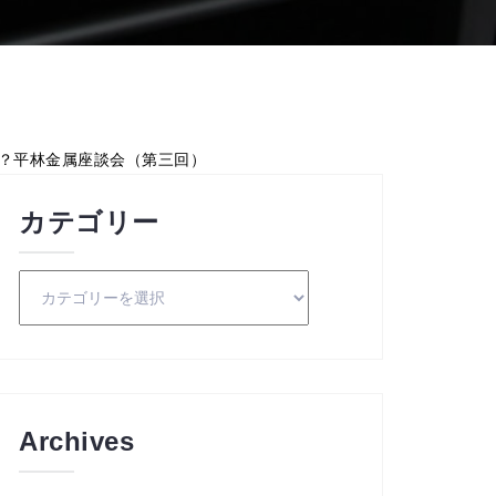
？平林金属座談会（第三回）
カテゴリー
カ
テ
ゴ
リ
ー
Archives