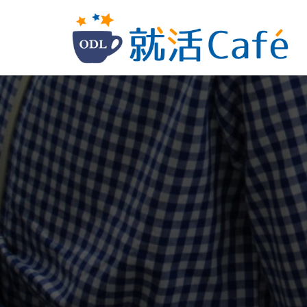
コ
ン
テ
ン
ツ
へ
ス
キ
ッ
プ