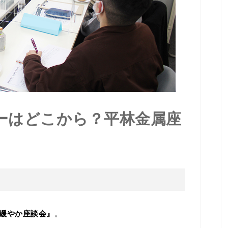
ーはどこから？平林金属座
緩やか座談会』
。