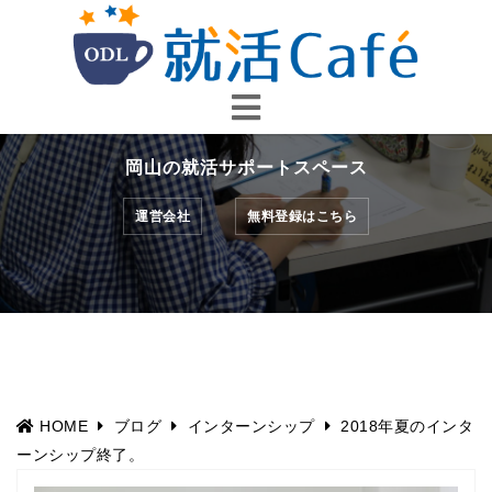
コ
ン
テ
ン
ツ
へ
岡山の就活サポートスペース
ス
キ
運営会社
無料登録はこちら
ッ
プ
HOME
ブログ
インターンシップ
2018年夏のインタ
ーンシップ終了。