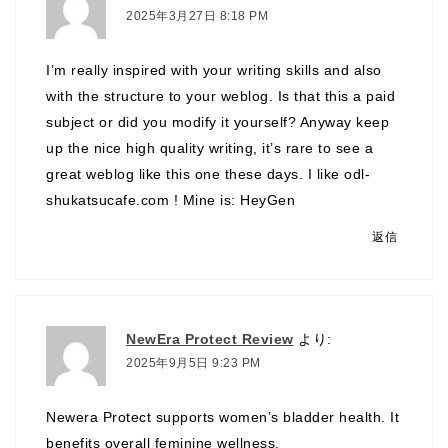
2025年3月27日 8:18 PM
I’m really inspired with your writing skills and also
with the structure to your weblog. Is that this a paid
subject or did you modify it yourself? Anyway keep
up the nice high quality writing, it’s rare to see a
great weblog like this one these days. I like odl-
shukatsucafe.com ! Mine is:
HeyGen
返信
NewEra Protect Review
より:
2025年9月5日 9:23 PM
Newera Protect supports women’s bladder health. It
benefits overall feminine wellness.