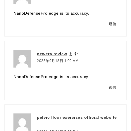
NanoDefensePro edge is its accuracy.
返信
newera review
より:
2025年9月18日 1:02 AM
NanoDefensePro edge is its accuracy.
返信
pelvic floor exercises official website
より: