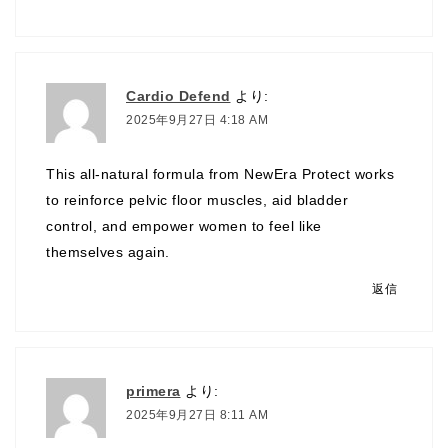
Cardio Defend
より:
2025年9月27日 4:18 AM
This all-natural formula from NewEra Protect works
to reinforce pelvic floor muscles, aid bladder
control, and empower women to feel like
themselves again.
返信
primera
より:
2025年9月27日 8:11 AM