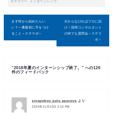
カテゴリー:
インターンシップ
投
稿
まず何から始めたらい
分からなければプロに訊
ナ
い？一番最初に手をつけ
け！採用コンサルタント
ビ
ること～ステラボ～
の何でも質問会～ステラ
ゲ
ボ～
ー
シ
ョ
ン
“
2018年夏のインターンシップ終了。
” への126
件のフィードバック
scrapebox auto approve
より:
2024年11月10日 4:32 PM