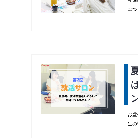
につ 
お盆
生の