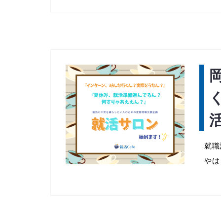
就職
やは