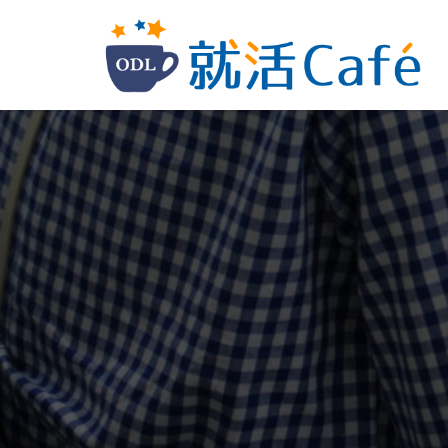
コ
ン
テ
ン
ツ
へ
ス
キ
ッ
プ