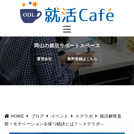
コ
ン
テ
ン
ツ
へ
岡山の就活サポートスペース
ス
キ
運営会社
無料登録はこちら
ッ
プ
HOME
ブログ
イベント
ステラボ
就活解禁直
前！モチベーションを保つ秘訣とは？～ステラボ～