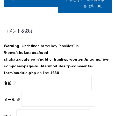
ゲ
会（第一回）
ー
シ
ョ
ン
コメントを残す
Warning
: Undefined array key "cookies" in
/home/shukatsucafe/odl-
shukatsucafe.com/public_html/wp-content/plugins/live-
composer-page-builder/modules/tp-comments-
form/module.php
on line
1638
名前
※
メール
※