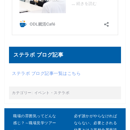
ステラボ ブログ記事
ステラボ ブログ記事一覧はこちら
カテゴリー:
イベント
・
ステラボ
投
稿
職場の雰囲気ってどんな
必ず誰かがやらなければ
ナ
感じ？～職場見学ツアー
ならない、必要とされる
ビ
～
仕事とは？平林金属座談