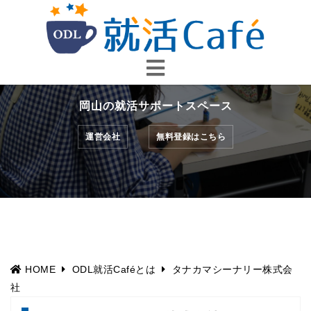
コ
ン
テ
ン
ツ
へ
岡山の就活サポートスペース
ス
キ
運営会社
無料登録はこちら
ッ
プ
HOME
ODL就活Caféとは
タナカマシーナリー株式会
社