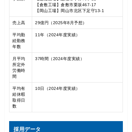
【倉敷工場】倉敷市栗坂467-17
【岡山工場】岡山市北区下足守13-1
売上高
29億円（2025年8月予想）
平均勤
11年（2024年度実績）
続勤務
年数
月平均
37時間（2024年度実績）
所定外
労働時
間
平均有
10日（2024年度実績）
給休暇
取得日
数
採用データ